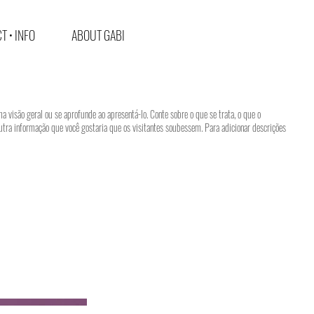
T • INFO
ABOUT GABI
ma visão geral ou se aprofunde ao apresentá-lo. Conte sobre o que se trata, o que o
utra informação que você gostaria que os visitantes soubessem. Para adicionar descrições