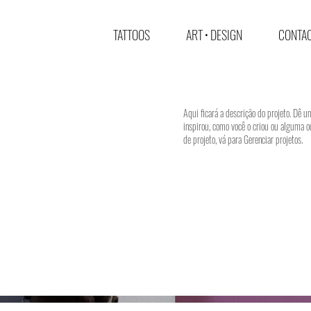
TATTOOS
ART • DESIGN
CONTAC
Aqui ficará a descrição do projeto. Dê u
inspirou, como você o criou ou alguma o
de projeto, vá para Gerenciar projetos.